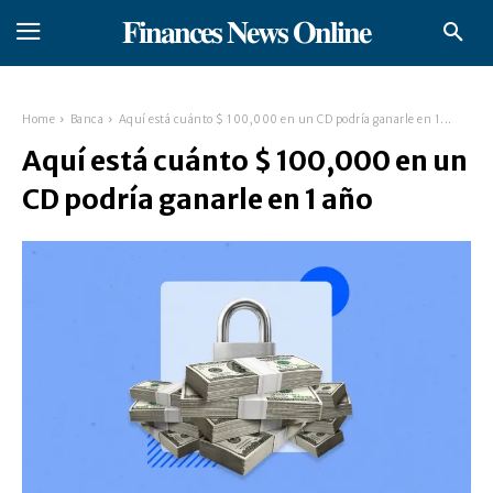
𝐅𝐢𝐧𝐚𝐧𝐜𝐞𝐬 𝐍𝐞𝐰𝐬 𝐎𝐧𝐥𝐢𝐧𝐞
Home
Banca
Aquí está cuánto $ 100,000 en un CD podría ganarle en 1...
Aquí está cuánto $ 100,000 en un
CD podría ganarle en 1 año