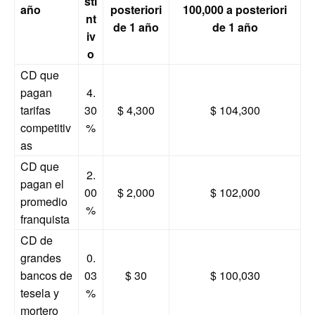
sti
año
posteriori
100,000 a posteriori
nt
de 1 año
de 1 año
iv
o
CD que
pagan
4.
tarifas
30
$ 4,300
$ 104,300
competitiv
%
as
CD que
2.
pagan el
00
$ 2,000
$ 102,000
promedio
%
franquista
CD de
grandes
0.
bancos de
03
$ 30
$ 100,030
tesela y
%
mortero