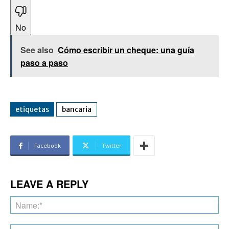
No
See also
Cómo escribir un cheque: una guía
paso a paso
etiquetas
bancaria
Facebook
Twitter
LEAVE A REPLY
Na