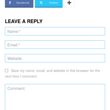
Facebook
Twitter
LEAVE A REPLY
Na
Ema
Web
Save my name, email, and website in this browser for the
next time I comment.