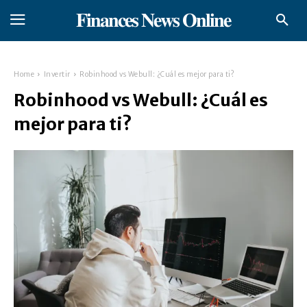
𝐅𝐢𝐧𝐚𝐧𝐜𝐞𝐬 𝐍𝐞𝐰𝐬 𝐎𝐧𝐥𝐢𝐧𝐞
Home
Invertir
Robinhood vs Webull: ¿Cuál es mejor para ti?
Robinhood vs Webull: ¿Cuál es
mejor para ti?