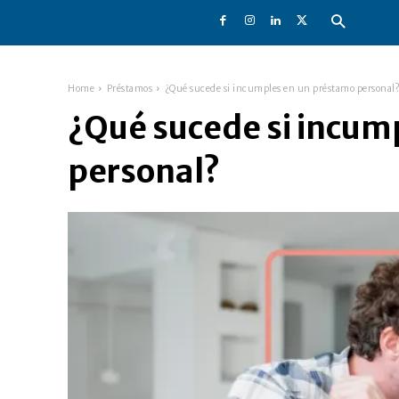
Home
Préstamos
¿Qué sucede si incumples en un préstamo personal
¿Qué sucede si incum
personal?