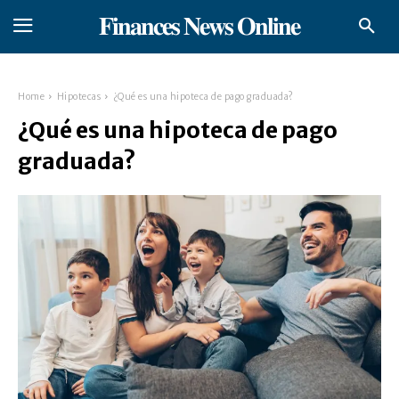
𝐅𝐢𝐧𝐚𝐧𝐜𝐞𝐬 𝐍𝐞𝐰𝐬 𝐎𝐧𝐥𝐢𝐧𝐞
Home
Hipotecas
¿Qué es una hipoteca de pago graduada?
¿Qué es una hipoteca de pago
graduada?