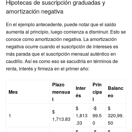
Hipotecas de suscripción graduadas y
amortización negativa
En el ejemplo antecedente, puede notar que el saldo
aumenta al principio, luego comienza a disminuir. Esto se
conoce como amortización negativa. La amortización
negativa ocurre cuando el suscripción de intereses es
más parada que el suscripción mensual auténtico en
caudillo. Así es como eso se sacudiría en términos de
renta, interés y firmeza en el primer año:
Plazo
Prin
Inter
Balanc
Mes
mensua
cipa
és
eo
l
l
$
-$
$
$
1
1,813
99.5
320,99.
1,713.83
.33
0
50
$
-$
$