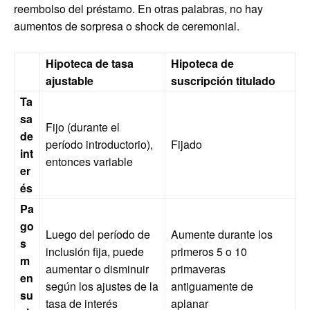
reembolso del préstamo. En otras palabras, no hay
aumentos de sorpresa o shock de ceremonial.
Hipoteca de tasa
Hipoteca de
ajustable
suscripción titulado
Ta
sa
Fijo (durante el
de
período introductorio),
Fijado
int
entonces variable
er
és
Pa
go
Luego del período de
Aumente durante los
s
inclusión fija, puede
primeros 5 o 10
m
aumentar o disminuir
primaveras
en
según los ajustes de la
antiguamente de
su
tasa de interés
aplanar