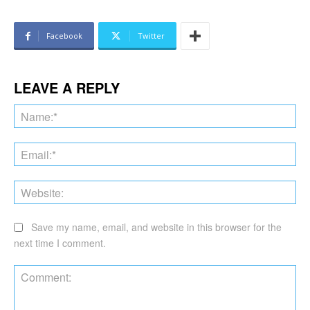
Facebook
Twitter
LEAVE A REPLY
Na
Ema
Web
Save my name, email, and website in this browser for the
next time I comment.