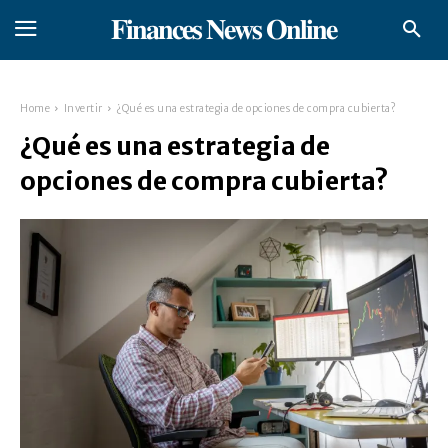
𝐅𝐢𝐧𝐚𝐧𝐜𝐞𝐬 𝐍𝐞𝐰𝐬 𝐎𝐧𝐥𝐢𝐧𝐞
Home
Invertir
¿Qué es una estrategia de opciones de compra cubierta?
¿Qué es una estrategia de
opciones de compra cubierta?