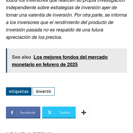
independiente sobre estrategias de inversión ayer de
tomar una valentía de inversión. Por otra parte, se informa
a los inversores que el rendimiento del producto de
inversión pasada no es respaldo de una futura
apreciación de los precios.
See also
Los mejores fondos del mercado
monetario en febrero de 2025
etiquetas
invertir
Facebook
Twitter