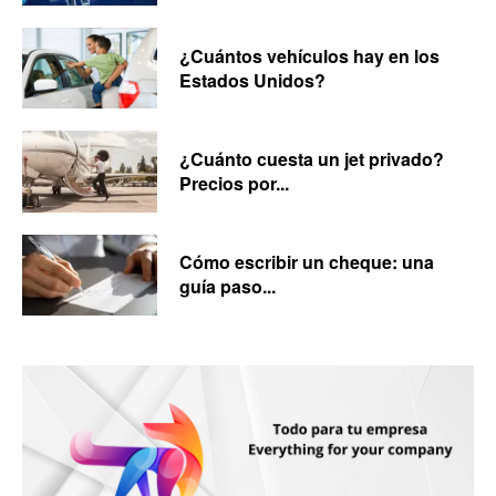
¿Cuántos vehículos hay en los
Estados Unidos?
¿Cuánto cuesta un jet privado?
Precios por...
Cómo escribir un cheque: una
guía paso...