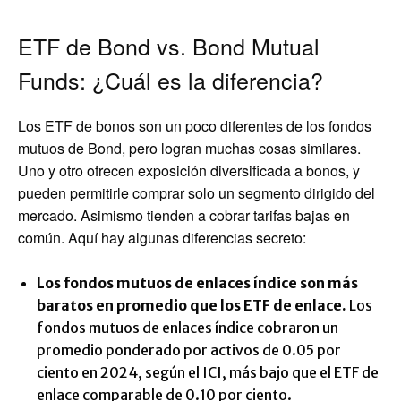
ETF de Bond vs. Bond Mutual
Funds: ¿Cuál es la diferencia?
Los ETF de bonos son un poco diferentes de los fondos
mutuos de Bond, pero logran muchas cosas similares.
Uno y otro ofrecen exposición diversificada a bonos, y
pueden permitirle comprar solo un segmento dirigido del
mercado. Asimismo tienden a cobrar tarifas bajas en
común. Aquí hay algunas diferencias secreto:
Los fondos mutuos de enlaces índice son más
baratos en promedio que los ETF de enlace.
Los
fondos mutuos de enlaces índice cobraron un
promedio ponderado por activos de 0.05 por
ciento en 2024, según el ICI, más bajo que el ETF de
enlace comparable de 0.10 por ciento.