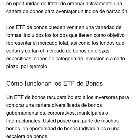
en oportunidad de tratar de ordenar activamente una
cartera de bonos para aventajar un índice de narración.
Los ETF de bonos pueden venir en una variedad de
formas, incluidos los fondos que tienen como objetivo
representar el mercado total, así como los fondos que
cortan y cortan el mercado de bonos en piezas
específicas: bonos de categoría de inversión o a corto
plazo, por ejemplo.
Cómo funcionan los ETF de Bonds
Un ETF de bonos recupera boleto a los inversores para
comprar una cartera diversificada de bonos
gubernamentales, corporativos, municipales o
internacionales. Usted posee una parte de muchos
bonos, en oportunidad de bonos individuales o una
escalera de bonos.