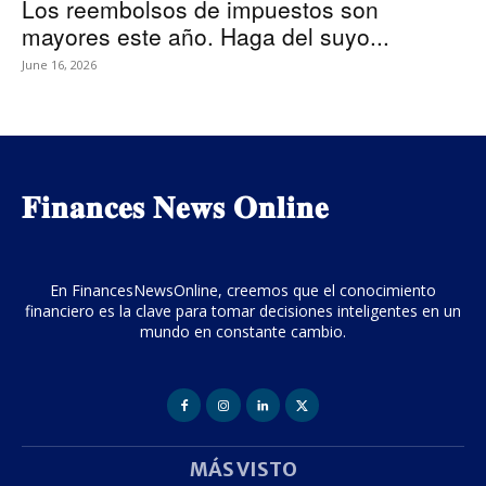
Los reembolsos de impuestos son
mayores este año. Haga del suyo...
June 16, 2026
𝐅𝐢𝐧𝐚𝐧𝐜𝐞𝐬 𝐍𝐞𝐰𝐬 𝐎𝐧𝐥𝐢𝐧𝐞
En FinancesNewsOnline, creemos que el conocimiento
financiero es la clave para tomar decisiones inteligentes en un
mundo en constante cambio.
MÁS VISTO