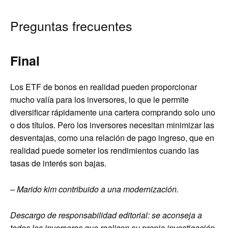
Preguntas frecuentes
Final
Los ETF de bonos en realidad pueden proporcionar
mucho valía para los inversores, lo que le permite
diversificar rápidamente una cartera comprando solo uno
o dos títulos. Pero los inversores necesitan minimizar las
desventajas, como una relación de pago ingreso, que en
realidad puede someter los rendimientos cuando las
tasas de interés son bajas.
–
Marido kim
contribuido a una modernización.
Descargo de responsabilidad editorial: se aconseja a
todos los inversores que realicen su propia investigación