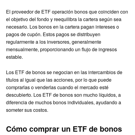
El proveedor de ETF operación bonos que coinciden con
el objetivo del fondo y reequilibra la cartera según sea
necesario. Los bonos en la cartera pagan intereses o
pagos de cupón. Estos pagos se distribuyen
regularmente a los inversores, generalmente
mensualmente, proporcionando un flujo de ingresos
estable.
Los ETF de bonos se negocian en las intercambios de
títulos al igual que las acciones, por lo que puede
comprarlas o venderlas cuando el mercado esté
descubierto. Los ETF de bonos son mucho líquidos, a
diferencia de muchos bonos individuales, ayudando a
someter sus costos.
Cómo comprar un ETF de bonos