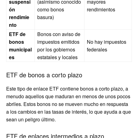
suspensi
(asimismo conocido
mayores
ón
como bonos
rendimientos
rendimie
basura)
nto
ETF de
Bonos con aviso de
bonos
impuestos emitidos
No hay impuestos
municipal
por los gobiernos
federales
es
estatales y locales
ETF de bonos a corto plazo
Este tipo de enlace ETF contiene bonos a corto plazo, a
menudo aquellos que maduran en menos de unos pocos
abriles. Estos bonos no se mueven mucho en respuesta
a los cambios en las tasas de interés, lo que ayuda a que
sean un peligro último.
ETF de enlaces intermedios a plazo