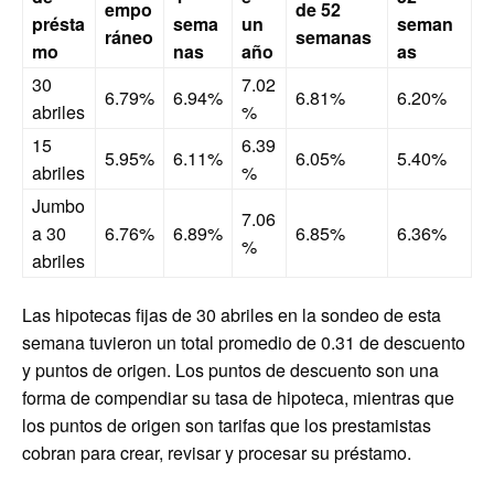
empo
de 52
présta
sema
un
seman
ráneo
semanas
mo
nas
año
as
30
7.02
6.79%
6.94%
6.81%
6.20%
abriles
%
15
6.39
5.95%
6.11%
6.05%
5.40%
abriles
%
Jumbo
7.06
a 30
6.76%
6.89%
6.85%
6.36%
%
abriles
Las hipotecas fijas de 30 abriles en la sondeo de esta
semana tuvieron un total promedio de 0.31 de descuento
y puntos de origen. Los puntos de descuento son una
forma de compendiar su tasa de hipoteca, mientras que
los puntos de origen son tarifas que los prestamistas
cobran para crear, revisar y procesar su préstamo.