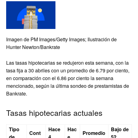
Imagen de PM Images/Getty Images; Ilustración de
Hunter Newton/Bankrate
Las tasas hipotecarias se redujeron esta semana, con la
tasa fija a 30 abriles con un promedio de 6.79 por ciento,
en comparación con el 6.86 por ciento la semana
mencionado, según la última sondeo de prestamistas de
Bankrate.
Tasas hipotecarias actuales
Tipo
Hace
Hac
Bajo de
Cont
Promedio
de
4
e
52