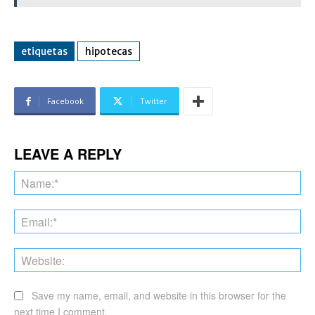
etiquetas
hipotecas
Facebook
Twitter
LEAVE A REPLY
Na
Ema
Web
Save my name, email, and website in this browser for the
next time I comment.