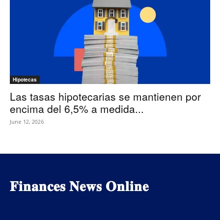
Hipotecas
Las tasas hipotecarias se mantienen por
encima del 6,5% a medida...
June 12, 2026
𝐅𝐢𝐧𝐚𝐧𝐜𝐞𝐬 𝐍𝐞𝐰𝐬 𝐎𝐧𝐥𝐢𝐧𝐞