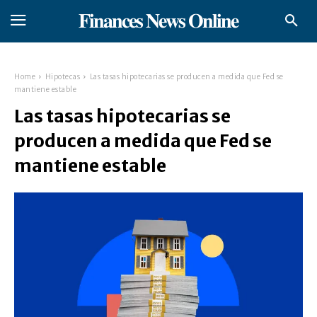
𝐅𝐢𝐧𝐚𝐧𝐜𝐞𝐬 𝐍𝐞𝐰𝐬 𝐎𝐧𝐥𝐢𝐧𝐞
Home
Hipotecas
Las tasas hipotecarias se producen a medida que Fed se
mantiene estable
Las tasas hipotecarias se
producen a medida que Fed se
mantiene estable