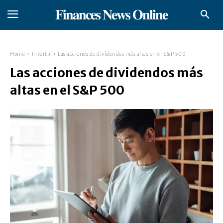
𝐅𝐢𝐧𝐚𝐧𝐜𝐞𝐬 𝐍𝐞𝐰𝐬 𝐎𝐧𝐥𝐢𝐧𝐞
Home
Invertir
Las acciones de dividendos más altas en el S&P 500
Las acciones de dividendos más
altas en el S&P 500