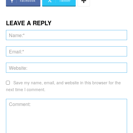
Facebook
Twitter
LEAVE A REPLY
Na
Ema
Web
Save my name, email, and website in this browser for the
next time I comment.