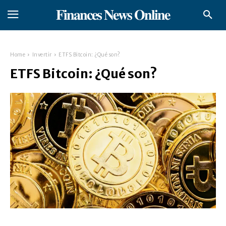
𝐅𝐢𝐧𝐚𝐧𝐜𝐞𝐬 𝐍𝐞𝐰𝐬 𝐎𝐧𝐥𝐢𝐧𝐞
Home
Invertir
ETFS Bitcoin: ¿Qué son?
ETFS Bitcoin: ¿Qué son?