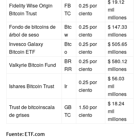
$ 19.12
Fidelity Wise Origin
FB
0.25 por
mil
Bitcoin Trust
TC
ciento
millones
Fondo de bitcoins de
Btc
0.25 por
$ 147.33
árbol de seso
w
ciento
millones
Invesco Galaxy
Btc
0.25 por
$ 505.65
Bitcoin ETF
o
ciento
millones
BR
0.25 por
$ 580.12
Valkyrie Bitcoin Fund
RR
ciento
millones
$ 56.03
0.25 por
Ishares Bitcoin Trust
Ir
mil
ciento
millones
$ 18.24
Trust de bitcoinscala
GB
1.50 por
mil
de grises
TC
ciento
millones
Fuente: ETF.com