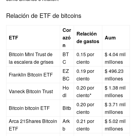
Relación de ETF de bitcoins
Cor
Relación
ETF
azó
Aum
de gastos
n
Bitcoin Mini Trust de
BT
0.15 por
$ 4.04 mil
la escalera de grises
C
ciento
millones
EZ
0.19 por
$ 496.23
Franklin Bitcoin ETF
BC
ciento
millones
Ho
0.20 por
$ 1.38 mil
Vaneck Bitcoin Trust
dl
ciento*
millones
0.20 por
$ 3.71 mil
Bitcoin bitcoin ETF
Bitb
ciento
millones
Arca 21Shares Bitcoin
Ark
0.21 por
$ 5.02 mil
ETF
b
ciento
millones