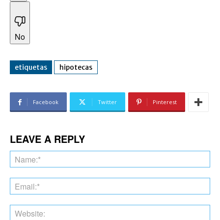
No
etiquetas
hipotecas
Facebook
Twitter
Pinterest
LEAVE A REPLY
Na
Ema
Web