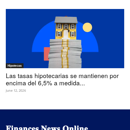
Hipotecas
Las tasas hipotecarias se mantienen por
encima del 6,5% a medida...
June 12, 2026
𝐅𝐢𝐧𝐚𝐧𝐜𝐞𝐬 𝐍𝐞𝐰𝐬 𝐎𝐧𝐥𝐢𝐧𝐞