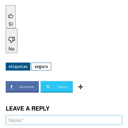
Sí
No
etiquetas
seguro
Facebook
Twitter
LEAVE A REPLY
Na