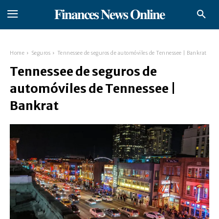
𝐅𝐢𝐧𝐚𝐧𝐜𝐞𝐬 𝐍𝐞𝐰𝐬 𝐎𝐧𝐥𝐢𝐧𝐞
Home
Seguros
Tennessee de seguros de automóviles de Tennessee | Bankrat
Tennessee de seguros de
automóviles de Tennessee |
Bankrat