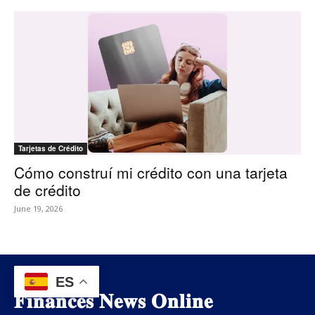
Tarjetas de Crédito
Cómo construí mi crédito con una tarjeta
de crédito
June 19, 2026
ES
𝐅𝐢𝐧𝐚𝐧𝐜𝐞𝐬 𝐍𝐞𝐰𝐬 𝐎𝐧𝐥𝐢𝐧𝐞