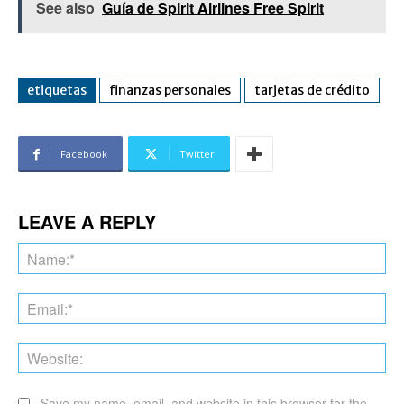
See also
Guía de Spirit Airlines Free Spirit
etiquetas
finanzas personales
tarjetas de crédito
Facebook
Twitter
LEAVE A REPLY
Na
Ema
Web
Save my name, email, and website in this browser for the