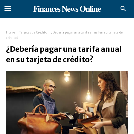
𝐅𝐢𝐧𝐚𝐧𝐜𝐞𝐬 𝐍𝐞𝐰𝐬 𝐎𝐧𝐥𝐢𝐧𝐞
Home
Tarjetas de Crédito
¿Debería pagar una tarifa anual en su tarjeta de
crédito?
¿Debería pagar una tarifa anual
en su tarjeta de crédito?