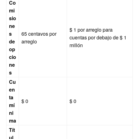
Co
mi
sio
ne
$ 1 por arreglo para
s
65 centavos por
cuentas por debajo de $ 1
de
arreglo
millón
op
cio
ne
s
Cu
en
ta
$ 0
$ 0
mí
ni
ma
Tít
ul