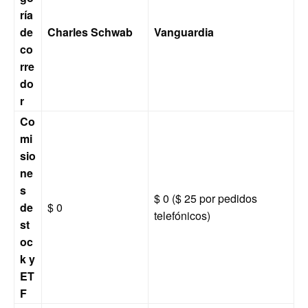
ría
de
Charles Schwab
Vanguardia
co
rre
do
r
Co
mi
sio
ne
s
$ 0 ($ 25 por pedidos
de
$ 0
telefónicos)
st
oc
k y
ET
F