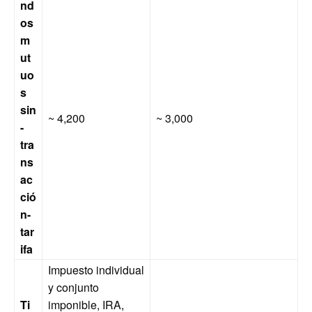
nd
os
m
ut
uo
s
sin
~ 4,200
~ 3,000
-
tra
ns
ac
ció
n-
tar
ifa
Impuesto individual
y conjunto
Ti
imponible, IRA,