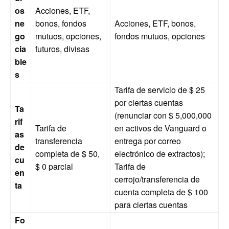
os
Acciones, ETF,
ne
bonos, fondos
Acciones, ETF, bonos,
go
mutuos, opciones,
fondos mutuos, opciones
cia
futuros, divisas
ble
s
Tarifa de servicio de $ 25
por ciertas cuentas
Ta
(renunciar con $ 5,000,000
rif
Tarifa de
en activos de Vanguard o
as
transferencia
entrega por correo
de
completa de $ 50,
electrónico de extractos);
cu
$ 0 parcial
Tarifa de
en
cerrojo/transferencia de
ta
cuenta completa de $ 100
para ciertas cuentas
Fo