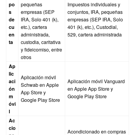
po
pequeñas
Impuestos individuales y
s
empresas (SEP
conjuntos, IRA, pequeñas
de
IRA, Solo 401 (k),
empresas (SEP IRA, Solo
cu
etc.), cartera
401 (k), etc.), Custodial,
en
administrada,
529, cartera administrada
ta
custodia, caritativa
y fideicomiso, entre
otros
Ap
lic
Aplicación móvil
aci
Aplicación móvil Vanguard
Schwab en Apple
ón
en Apple App Store y
App Store y
m
Google Play Store
Google Play Store
óvi
l
Ac
cio
Acondicionado en compras