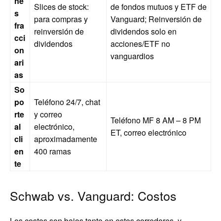
ne
Slices de stock:
de fondos mutuos y ETF de
s
para compras y
Vanguard; Reinversión de
fra
reinversión de
dividendos solo en
cci
dividendos
acciones/ETF no
on
vanguardios
ari
as
So
po
Teléfono 24/7, chat
rte
y correo
Teléfono MF 8 AM – 8 PM
al
electrónico,
ET, correo electrónico
cli
aproximadamente
en
400 ramas
te
Schwab vs. Vanguard: Costos
Los costos son bajos tanto en estos corredores, y