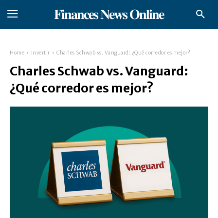
𝐅𝐢𝐧𝐚𝐧𝐜𝐞𝐬 𝐍𝐞𝐰𝐬 𝐎𝐧𝐥𝐢𝐧𝐞
Home
Invertir
Charles Schwab vs. Vanguard: ¿Qué corredor es mejor?
Charles Schwab vs. Vanguard:
¿Qué corredor es mejor?