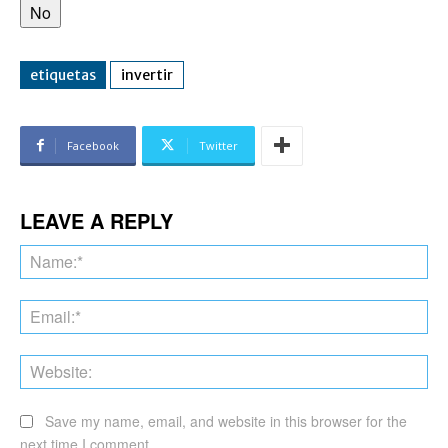
No
etiquetas
invertir
Facebook
Twitter
LEAVE A REPLY
Na
Ema
Web
Save my name, email, and website in this browser for the
next time I comment.