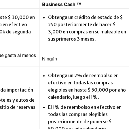
Business Cash ™
aste $ 30,000 en
Obtenga un crédito de estado de $
o en efectivo
250 posteriormente de hacer $
00k de segunda
3,000 en compras en su maleable en
sus primeros 3 meses.
ue gasta al menos
Ningún
Obtenga un 2% de reembolso en
efectivo en todas las compras
ada importación
elegibles en hasta $ 50,000 por año
calendario, luego el 1%.
teles y autos de
sitio de reservas
El 1% de reembolso en efectivo en
todas las compras elegibles
posteriormente de ponerse $
50,000 por año calendario.