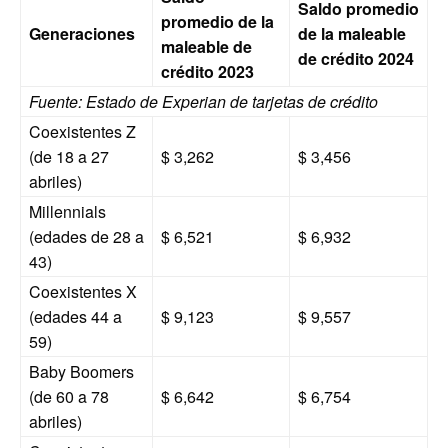
Saldo promedio
promedio de la
Generaciones
de la maleable
maleable de
de crédito 2024
crédito 2023
Fuente: Estado de Experian de tarjetas de crédito
Coexistentes Z
(de 18 a 27
$ 3,262
$ 3,456
abriles)
Millennials
(edades de 28 a
$ 6,521
$ 6,932
43)
Coexistentes X
(edades 44 a
$ 9,123
$ 9,557
59)
Baby Boomers
(de 60 a 78
$ 6,642
$ 6,754
abriles)