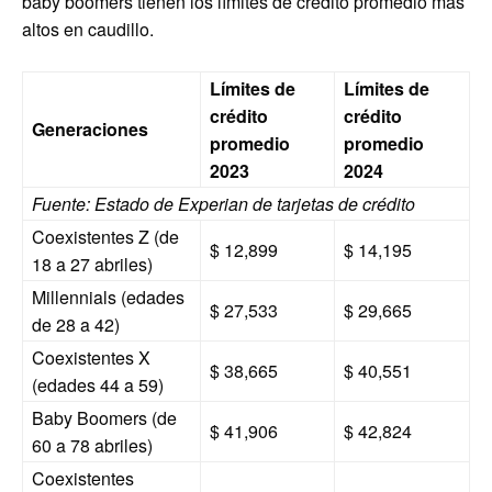
baby boomers tienen los límites de crédito promedio más
altos en caudillo.
Límites de
Límites de
crédito
crédito
Generaciones
promedio
promedio
2023
2024
Fuente: Estado de Experian de tarjetas de crédito
Coexistentes Z (de
$ 12,899
$ 14,195
18 a 27 abriles)
Millennials (edades
$ 27,533
$ 29,665
de 28 a 42)
Coexistentes X
$ 38,665
$ 40,551
(edades 44 a 59)
Baby Boomers (de
$ 41,906
$ 42,824
60 a 78 abriles)
Coexistentes