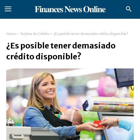
𝐅𝐢𝐧𝐚𝐧𝐜𝐞𝐬 𝐍𝐞𝐰𝐬 𝐎𝐧𝐥𝐢𝐧𝐞
Home
Tarjetas de Crédito
¿Es posible tener demasiado crédito disponible?
¿Es posible tener demasiado
crédito disponible?