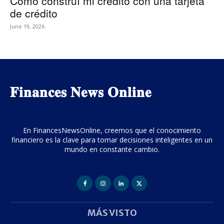
Cómo construí mi crédito con una tarjeta
de crédito
June 19, 2026
𝐅𝐢𝐧𝐚𝐧𝐜𝐞𝐬 𝐍𝐞𝐰𝐬 𝐎𝐧𝐥𝐢𝐧𝐞
En FinancesNewsOnline, creemos que el conocimiento
financiero es la clave para tomar decisiones inteligentes en un
mundo en constante cambio.
MÁS VISTO