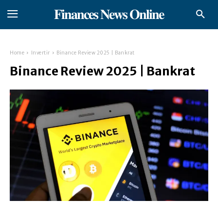
𝐅𝐢𝐧𝐚𝐧𝐜𝐞𝐬 𝐍𝐞𝐰𝐬 𝐎𝐧𝐥𝐢𝐧𝐞
Home
Invertir
Binance Review 2025 | Bankrat
Binance Review 2025 | Bankrat