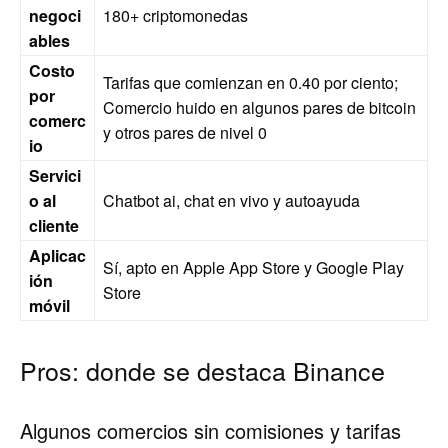
negoci
180+ criptomonedas
ables
Costo
Tarifas que comienzan en 0.40 por ciento;
por
Comercio huido en algunos pares de bitcoin
comerc
y otros pares de nivel 0
io
Servici
o al
Chatbot ai, chat en vivo y autoayuda
cliente
Aplicac
Sí, apto en Apple App Store y Google Play
ión
Store
móvil
Pros: donde se destaca Binance
Algunos comercios sin comisiones y tarifas