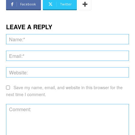
Facebook
Twitter
LEAVE A REPLY
Na
Ema
Web
Save my name, email, and website in this browser for the
next time I comment.