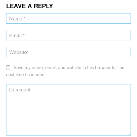
LEAVE A REPLY
Na
Ema
Web
Save my name, email, and website in this browser for the
next time I comment.