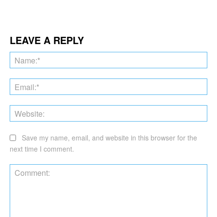
Facebook
Twitter
Pinterest
Wha
LEAVE A REPLY
Na
Ema
Web
Save my name, email, and website in this browser for the
next time I comment.