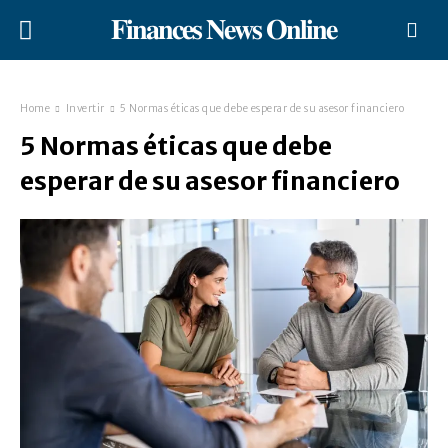
𝐅𝐢𝐧𝐚𝐧𝐜𝐞𝐬 𝐍𝐞𝐰𝐬 𝐎𝐧𝐥𝐢𝐧𝐞
Home
Invertir
5 Normas éticas que debe esperar de su asesor financiero
5 Normas éticas que debe
esperar de su asesor financiero