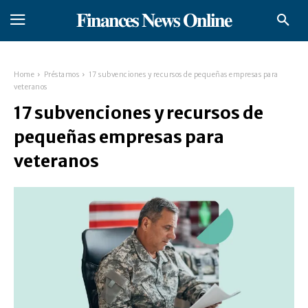
𝐅𝐢𝐧𝐚𝐧𝐜𝐞𝐬 𝐍𝐞𝐰𝐬 𝐎𝐧𝐥𝐢𝐧𝐞
Home
Préstamos
17 subvenciones y recursos de pequeñas empresas para
veteranos
17 subvenciones y recursos de
pequeñas empresas para
veteranos