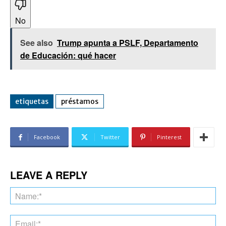
No
See also
Trump apunta a PSLF, Departamento
de Educación: qué hacer
etiquetas
préstamos
Facebook
Twitter
Pinterest
LEAVE A REPLY
Na
Ema