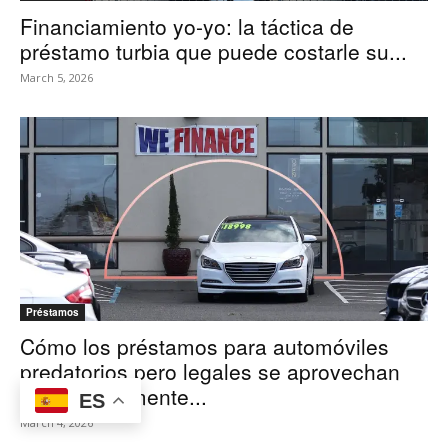
Financiamiento yo-yo: la táctica de
préstamo turbia que puede costarle su...
March 5, 2026
Préstamos
Cómo los préstamos para automóviles
predatorios pero legales se aprovechan
sistemáticamente...
ES
March 4, 2026