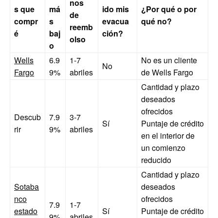
nos
s que
má
ido mis
¿Por qué o por
de
compr
s
evacua
qué no?
reemb
é
baj
ción?
olso
o
Wells
6.9
1-7
No es un cliente
No
Fargo
9%
abriles
de Wells Fargo
Cantidad y plazo
deseados
ofrecidos
Descub
7.9
3-7
Sí
Puntaje de crédito
rir
9%
abriles
en el interior de
un comienzo
reducido
Cantidad y plazo
Sotaba
deseados
nco
ofrecidos
7.9
1-7
estado
Sí
Puntaje de crédito
9%
abriles