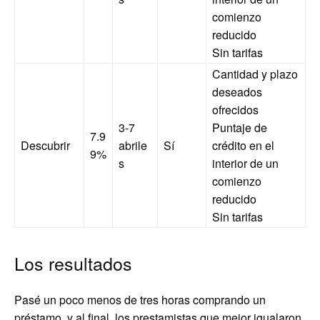
comienzo
reducido
Sin tarifas
Cantidad y plazo
deseados
ofrecidos
3-7
Puntaje de
7.9
Descubrir
abrile
Sí
crédito en el
9%
s
interior de un
comienzo
reducido
Sin tarifas
Los resultados
Pasé un poco menos de tres horas comprando un
préstamo, y al final, los prestamistas que mejor igualaron