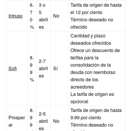
6.
3 o
Tarifa de origen de hasta
7
5
el 12 por ciento
Intruso
No
0
abril
Término deseado no
%
es
ofrecido
Cantidad y plazo
deseados ofrecidos
Ofrece un descuento de
8.
tarifas para la
2-7
9
consolidación de la
Sofi
abril
Sí
9
deuda con reembolso
es
%
directo de los
acreedores
La tarifa de origen es
opcional
8.
Tarifa de origen de hasta
2-5
Prosper
9
9.99 por ciento
abril
No
ar
9
Término deseado no
es