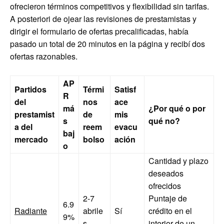
ofrecieron términos competitivos y flexibilidad sin tarifas.
A posteriori de ojear las revisiones de prestamistas y
dirigir el formulario de ofertas precalificadas, había
pasado un total de 20 minutos en la página y recibí dos
ofertas razonables.
AP
Partidos
Térmi
Satisf
R
del
nos
ace
má
¿Por qué o por
prestamist
de
mis
s
qué no?
a del
reem
evacu
baj
mercado
bolso
ación
o
Cantidad y plazo
deseados
ofrecidos
2-7
Puntaje de
6.9
Radiante
abrile
Sí
crédito en el
9%
s
interior de un