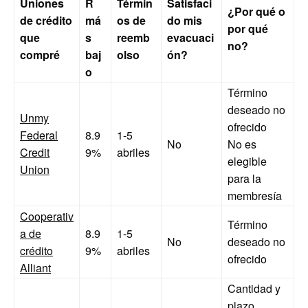
Uniones
R
Términ
Satisfaci
¿Por qué o
de crédito
má
os de
do mis
por qué
que
s
reemb
evacuaci
no?
compré
baj
olso
ón?
o
Término
deseado no
Unmy
ofrecido
Federal
8.9
1-5
No
No es
Credit
9%
abriles
elegible
Union
para la
membresía
Cooperativ
Término
a de
8.9
1-5
No
deseado no
crédito
9%
abriles
ofrecido
Alliant
Cantidad y
plazo