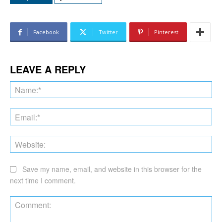
Facebook
Twitter
Pinterest
LEAVE A REPLY
Na
Ema
Web
Save my name, email, and website in this browser for the
next time I comment.