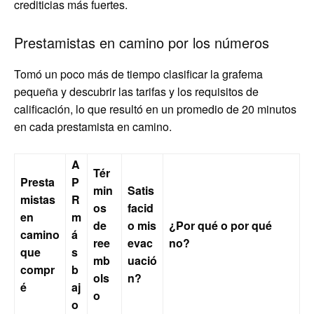
crediticias más fuertes.
Prestamistas en camino por los números
Tomó un poco más de tiempo clasificar la grafema
pequeña y descubrir las tarifas y los requisitos de
calificación, lo que resultó en un promedio de 20 minutos
en cada prestamista en camino.
A
Tér
Presta
P
min
Satis
mistas
R
os
facid
en
m
de
o mis
¿Por qué o por qué
camino
á
ree
evac
no?
que
s
mb
uació
compr
b
ols
n?
é
aj
o
o