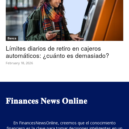
Banca
Límites diarios de retiro en cajeros
automáticos: ¿cuánto es demasiado?
February 18, 2026
𝐅𝐢𝐧𝐚𝐧𝐜𝐞𝐬 𝐍𝐞𝐰𝐬 𝐎𝐧𝐥𝐢𝐧𝐞
En FinancesNewsOnline, creemos que el conocimiento
financiero es la clave para tomar decisiones inteligentes en un