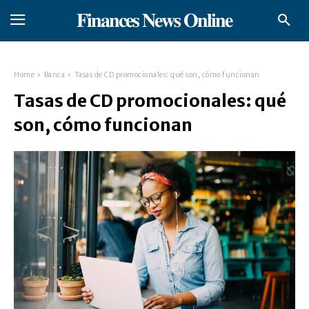
𝐅𝐢𝐧𝐚𝐧𝐜𝐞𝐬 𝐍𝐞𝐰𝐬 𝐎𝐧𝐥𝐢𝐧𝐞
Home
Banca
Tasas de CD promocionales: qué son, cómo funcionan
Tasas de CD promocionales: qué
son, cómo funcionan