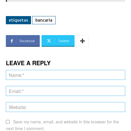
etiquetas
bancaria
Facebook
Twitter
LEAVE A REPLY
Na
Ema
Web
Save my name, email, and website in this browser for the
next time I comment.