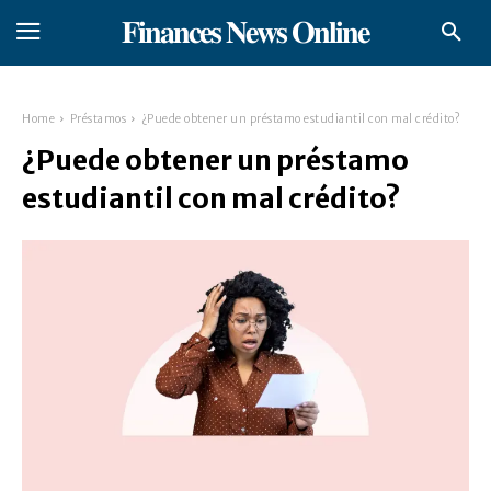
𝐅𝐢𝐧𝐚𝐧𝐜𝐞𝐬 𝐍𝐞𝐰𝐬 𝐎𝐧𝐥𝐢𝐧𝐞
Home
Préstamos
¿Puede obtener un préstamo estudiantil con mal crédito?
¿Puede obtener un préstamo
estudiantil con mal crédito?