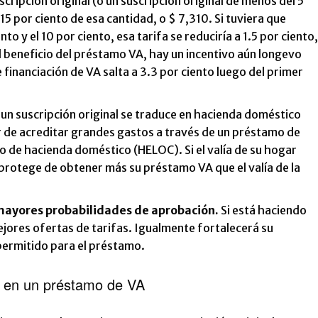
ripción original (o un suscripción original de menos del 5
2.15 por ciento de esa cantidad, o $ 7,310. Si tuviera que
ento y el 10 por ciento, esa tarifa se reduciría a 1.5 por ciento,
 el beneficio del préstamo VA, hay un incentivo aún longevo
de financiación de VA salta a 3.3 por ciento luego del primer
un suscripción original se traduce en hacienda doméstico
 de acreditar grandes gastos a través de un préstamo de
o de hacienda doméstico (HELOC). Si el valía de su hogar
 protege de obtener más su préstamo VA que el valía de la
mayores probabilidades de aprobación.
Si está haciendo
mejores ofertas de tarifas. Igualmente fortalecerá su
 permitido para el préstamo.
al en un préstamo de VA