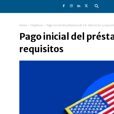
Home
Hipotecas
Pago inicial del préstamo de VA: definición y requisi
Pago inicial del prést
requisitos