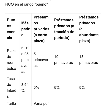
FICO en el rango “bueno”
.
Préstam
Préstamos
Punt
Préstamos
Más
os
privados
os
privados (a
padr
privados
(a
esen
fracción de
e
(a corto
abundante
cia
período)
plazo)
plazo)
5, 10
Plazo
o 25
5
de
10
15
prim
primaver
reem
primaveras
primaveras
aver
as
bolso
as
Tasa
de
8.94
5%
5%
5%
interé
%
s
Tarifa
Varía por