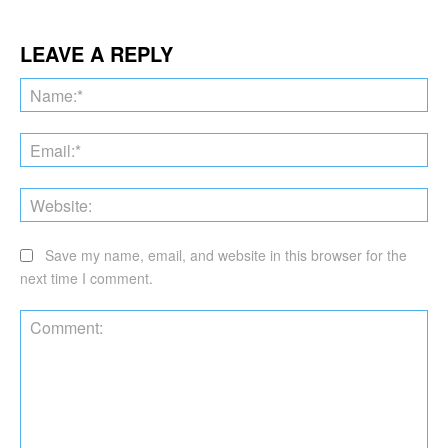
LEAVE A REPLY
Na
Ema
Web
Save my name, email, and website in this browser for the
next time I comment.