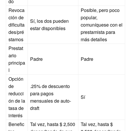
do
Revoca
Posible, pero poco
ción de
popular,
Sí, los dos pueden
dificulta
comuníquese con el
estar disponibles
des/pré
prestamista para
stamos
más detalles
Prestat
ario
Padre
Padre
principa
l
Opción
de
.25% de descuento
reducci
para pagos
Sí
ón de la
mensuales de auto-
tasa de
draft
interés
Benefic
Tal vez, hasta $ 2,500
Tal vez, hasta $