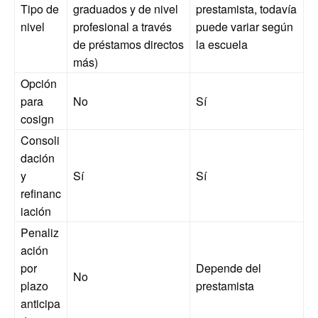
Tipo de
graduados y de nivel
prestamista, todavía
nivel
profesional a través
puede variar según
de préstamos directos
la escuela
más)
Opción
para
No
Sí
cosign
Consoli
dación
y
Sí
Sí
refinanc
iación
Penaliz
ación
por
Depende del
No
plazo
prestamista
anticipa