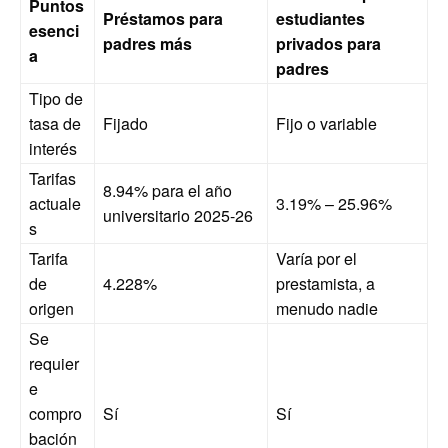
Puntos
Préstamos para
estudiantes
esenci
padres más
privados para
a
padres
Tipo de
tasa de
Fijado
Fijo o variable
interés
Tarifas
8.94% para el año
actuale
3.19% – 25.96%
universitario 2025-26
s
Tarifa
Varía por el
de
4.228%
prestamista, a
origen
menudo nadie
Se
requier
e
compro
Sí
Sí
bación