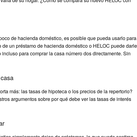
el valía de su hogar. ¿Cómo se compara su nuevo HELOC con
 poco de hacienda doméstico, es posible que pueda usarlo para
uso de un préstamo de hacienda doméstico o HELOC puede darle
o o incluso para comprar la casa número dos directamente. Sin
 casa
orta más: las tasas de hipoteca o los precios de la repertorio?
tros argumentos sobre por qué debe ver las tasas de interés
ar
stico simplemente dejan de préstamos, lo que puede sentirse