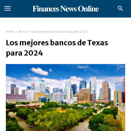
𝐅𝐢𝐧𝐚𝐧𝐜𝐞𝐬 𝐍𝐞𝐰𝐬 𝐎𝐧𝐥𝐢𝐧𝐞
Home
Banca
Los mejores bancos de Texas para 2024
Los mejores bancos de Texas
para 2024