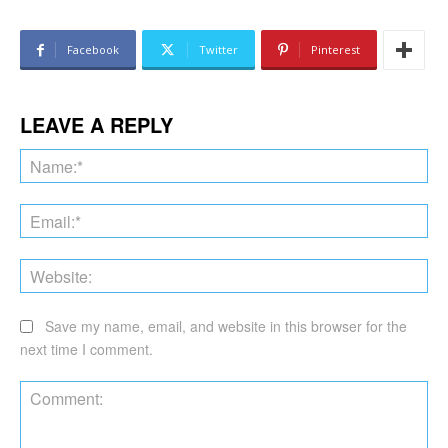
Facebook
Twitter
Pinterest
LEAVE A REPLY
Na
Ema
Web
Save my name, email, and website in this browser for the
next time I comment.