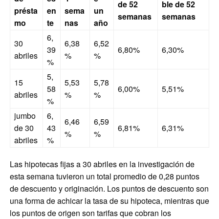
de 52
ble de 52
présta
en
sema
un
semanas
semanas
mo
te
nas
año
6,
30
6,38
6,52
39
6,80%
6,30%
abriles
%
%
%
5,
15
5,53
5,78
58
6,00%
5,51%
abriles
%
%
%
jumbo
6,
6,46
6,59
de 30
43
6,81%
6,31%
%
%
abriles
%
Las hipotecas fijas a 30 abriles en la investigación de
esta semana tuvieron un total promedio de 0,28 puntos
de descuento y originación. Los puntos de descuento son
una forma de achicar la tasa de su hipoteca, mientras que
los puntos de origen son tarifas que cobran los