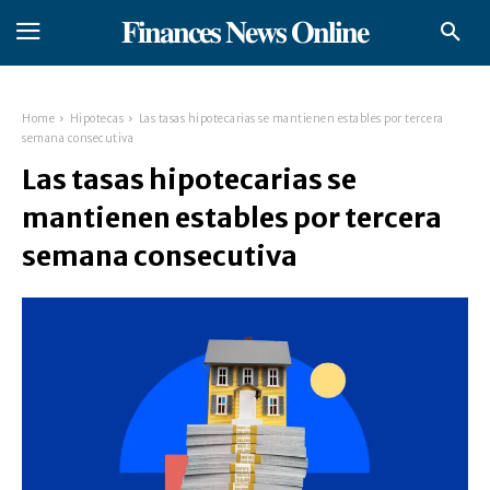
𝐅𝐢𝐧𝐚𝐧𝐜𝐞𝐬 𝐍𝐞𝐰𝐬 𝐎𝐧𝐥𝐢𝐧𝐞
Home
Hipotecas
Las tasas hipotecarias se mantienen estables por tercera
semana consecutiva
Las tasas hipotecarias se
mantienen estables por tercera
semana consecutiva