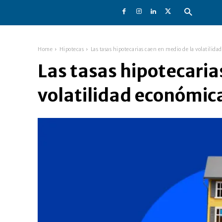
Home
Hipotecas
Las tasas hipotecarias caen en medio de la volatilid
Las tasas hipotecaria
volatilidad económic