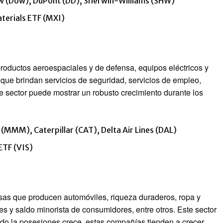
 (Dow), DuPont (DD), Sherwin-Williams (SHW)
erials ETF (MXI)
productos aeroespaciales y de defensa, equipos eléctricos y
ue brindan servicios de seguridad, servicios de empleo,
ste sector puede mostrar un robusto crecimiento durante los
(MMM), Caterpillar (CAT), Delta Air Lines (DAL)
ETF (VIS)
esas que producen automóviles, riqueza duraderos, ropa y
s y saldo minorista de consumidores, entre otros. Este sector
ndo la posesiones crece, estas compañías tienden a crecer