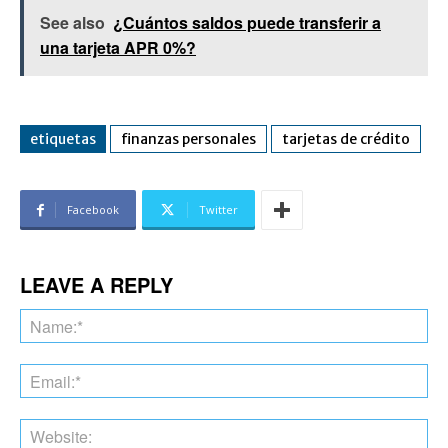
See also
¿Cuántos saldos puede transferir a
una tarjeta APR 0%?
etiquetas
finanzas personales
tarjetas de crédito
Facebook
Twitter
LEAVE A REPLY
Na
Ema
Web