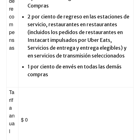
de
Compras
re
co
2 por ciento de regreso en las estaciones de
m
servicio, restaurantes en restaurantes
pe
(incluidos los pedidos de restaurantes en
ns
Instacart impulsados ​​por Uber Eats,
as
Servicios de entrega y entrega elegibles) y
en servicios de transmisión seleccionados
1 por ciento de envés en todas las demás
compras
Ta
rif
a
an
$ 0
ua
l