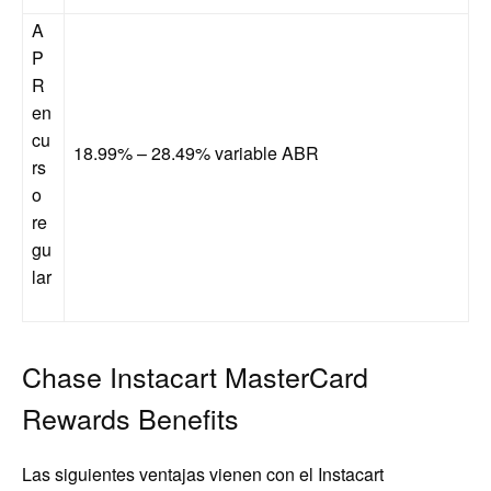
A
P
R
en
cu
18.99% – 28.49% variable
ABR
rs
o
re
gu
lar
Chase Instacart MasterCard
Rewards Benefits
Las siguientes ventajas vienen con el Instacart