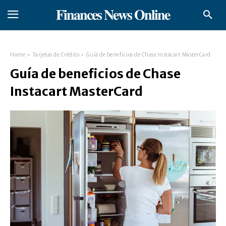
𝐅𝐢𝐧𝐚𝐧𝐜𝐞𝐬 𝐍𝐞𝐰𝐬 𝐎𝐧𝐥𝐢𝐧𝐞
Home
Tarjetas de Crédito
Guía de beneficios de Chase Instacart MasterCard
Guía de beneficios de Chase
Instacart MasterCard