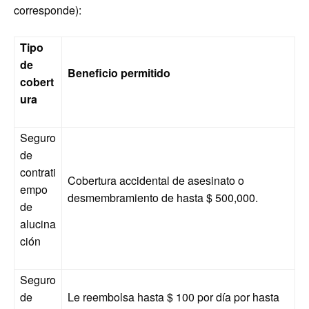
corresponde):
Tipo
de
Beneficio permitido
cobert
ura
Seguro
de
contrati
Cobertura accidental de asesinato o
empo
desmembramiento de hasta $ 500,000.
de
alucina
ción
Seguro
de
Le reembolsa hasta $ 100 por día por hasta