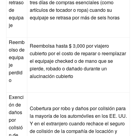
retraso
tres días de compras esenciales (como
de
artículos de tocador o ropa) cuando su
equipa
equipaje se retrasa por más de seis horas
je
Reemb
Reembolsa hasta $ 3,000 por viajero
olso de
cubierto por el costo de reparar o reemplazar
equipa
el equipaje checked o de mano que se
je
pierde, robado o dañado durante un
perdid
alucinación cubierto
o
Exenci
ón de
Cobertura por robo y daños por colisión para
daños
la mayoría de los automóviles en los EE. UU.
por
Y en el extranjero cuando rechace el seguro
colisió
de colisión de la compañía de locación y
n de