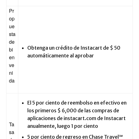
Pr
op
ue
sta
de
Obtenga un crédito de Instacart de $ 50
bi
automáticamente al aprobar
en
ve
ni
da
El 5 por ciento de reembolso en efectivo en
los primeros $ 6,000 de las compras de
aplicaciones de instacart.com de Instacart
Ta
anualmente, luego 1 por ciento
sa
5 por ciento de regreso en Chase Travel℠