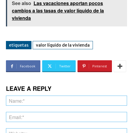
See also
Las vacaciones aportan pocos
cambios a las tasas de valor líquido de la
vivienda
etiquetas
valor líquido de la vivienda
Facebook
Twitter
Pinterest
LEAVE A REPLY
Na
Ema
Web