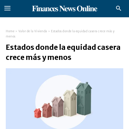
𝐅𝐢𝐧𝐚𝐧𝐜𝐞𝐬 𝐍𝐞𝐰𝐬 𝐎𝐧𝐥𝐢𝐧𝐞
Home
Valor de la Vivienda
Estados donde la equidad casera crece más y
menos
Estados donde la equidad casera
crece más y menos