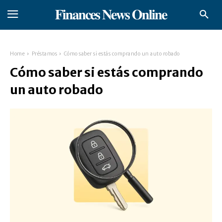
𝐅𝐢𝐧𝐚𝐧𝐜𝐞𝐬 𝐍𝐞𝐰𝐬 𝐎𝐧𝐥𝐢𝐧𝐞
Home
Préstamos
Cómo saber si estás comprando un auto robado
Cómo saber si estás comprando
un auto robado