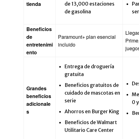
tienda
de 13,000 estaciones
Pa
de gasolina
ser
Beneficios
Llegad
de
Paramount+ plan esencial
Prime
entretenimi
incluido
juego
ento
Entrega de droguería
gratuita
De
Beneficios gratuitos de
Grandes
cuidado de mascotas en
Me
beneficios
serie
0 y
adicionale
s
Ahorros en Burger King
Ben
Beneficios de Walmart
Utilitario Care Center