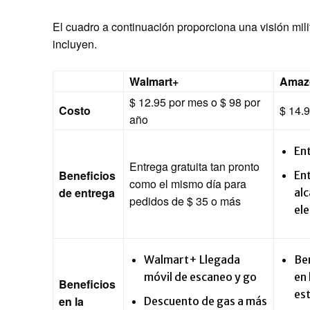
El cuadro a continuación proporciona una visión mili
incluyen.
Walmart+
Amaz
$ 12.95 por mes o $ 98 por
Costo
$ 14.
año
Ent
Entrega gratuita tan pronto
Beneficios
Ent
como el mismo día para
de entrega
alc
pedidos de $ 35 o más
ele
Walmart+ Llegada
Ben
móvil de escaneo y go
en 
Beneficios
est
en la
Descuento de gas a más