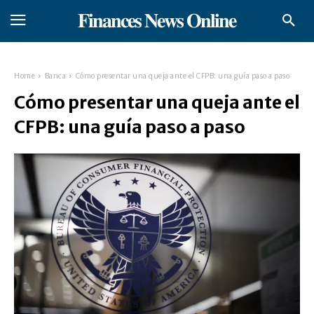
𝐅𝐢𝐧𝐚𝐧𝐜𝐞𝐬 𝐍𝐞𝐰𝐬 𝐎𝐧𝐥𝐢𝐧𝐞
Home
Banca
Cómo presentar una queja ante el CFPB: una guía paso a paso
Cómo presentar una queja ante el
CFPB: una guía paso a paso