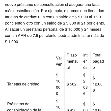
nuevo préstamo de consolidación si asegura una tasa
más desestimación. Por ejemplo, digamos que tiene dos
tarjetas de crédito: una con un saldo de $ 5,000 al 15.9
por ciento y otro con un saldo de $ 5,000 al 21 por ciento.
Al sacar un préstamo personal de $ 10,000 y 24 meses
con un APR de 7.5 por ciento, podría administrar más de
$ 1,000.
Plazo
Int
Total
Vai
mensu
er
pagad
vén
al
és
o
$
$
$
10,
2,
Tarjetas de crédito
$ 502
12,03
00
03
6
0
6
$
Préstamo de
$
$
10,
consolidación de la
$ 450
80
10,80