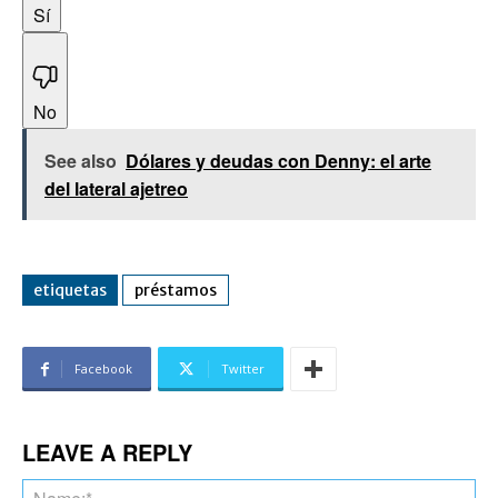
Sí
No
See also
Dólares y deudas con Denny: el arte
del lateral ajetreo
etiquetas
préstamos
Facebook
Twitter
LEAVE A REPLY
Na