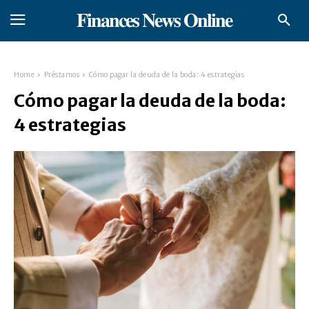
𝐅𝐢𝐧𝐚𝐧𝐜𝐞𝐬 𝐍𝐞𝐰𝐬 𝐎𝐧𝐥𝐢𝐧𝐞
Home
Préstamos
Cómo pagar la deuda de la boda: 4 estrategias
Cómo pagar la deuda de la boda:
4 estrategias