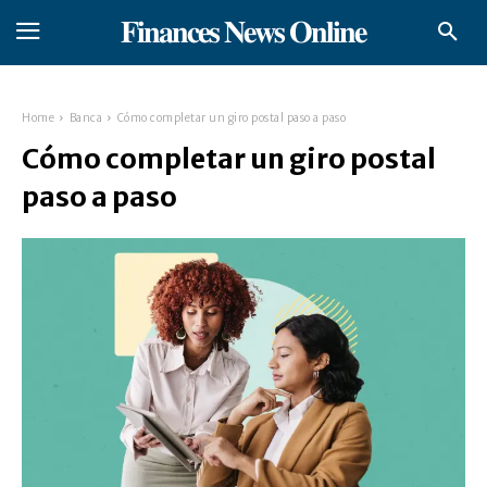
𝐅𝐢𝐧𝐚𝐧𝐜𝐞𝐬 𝐍𝐞𝐰𝐬 𝐎𝐧𝐥𝐢𝐧𝐞
Home
Banca
Cómo completar un giro postal paso a paso
Cómo completar un giro postal
paso a paso