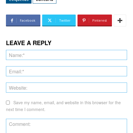
Facebook
Twitter
Pinterest
LEAVE A REPLY
Na
Ema
Web
Save my name, email, and website in this browser for the
next time I comment.