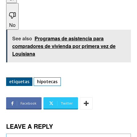
No
See also
Programas de asistencia para
compradores de vivienda por primera vez de
Louisiana
etiquetas
hipotecas
Facebook
Twitter
LEAVE A REPLY
Na