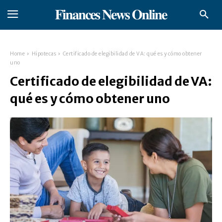
𝐅𝐢𝐧𝐚𝐧𝐜𝐞𝐬 𝐍𝐞𝐰𝐬 𝐎𝐧𝐥𝐢𝐧𝐞
Home
Hipotecas
Certificado de elegibilidad de VA: qué es y cómo obtener
uno
Certificado de elegibilidad de VA:
qué es y cómo obtener uno