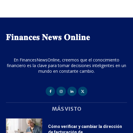
𝐅𝐢𝐧𝐚𝐧𝐜𝐞𝐬 𝐍𝐞𝐰𝐬 𝐎𝐧𝐥𝐢𝐧𝐞
En FinancesNewsOnline, creemos que el conocimiento
financiero es la clave para tomar decisiones inteligentes en un
mundo en constante cambio.
MÁS VISTO
Cómo verificar y cambiar la dirección
de facturación de...