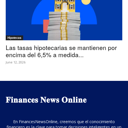
Hipotecas
Las tasas hipotecarias se mantienen por
encima del 6,5% a medida...
June 12, 2026
𝐅𝐢𝐧𝐚𝐧𝐜𝐞𝐬 𝐍𝐞𝐰𝐬 𝐎𝐧𝐥𝐢𝐧𝐞
En FinancesNewsOnline, creemos que el conocimiento
financiero es la clave para tomar decisiones inteligentes en un