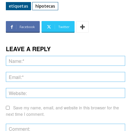
etiquetas
hipotecas
Facebook
Twitter
LEAVE A REPLY
Na
Ema
Web
Save my name, email, and website in this browser for the
next time I comment.