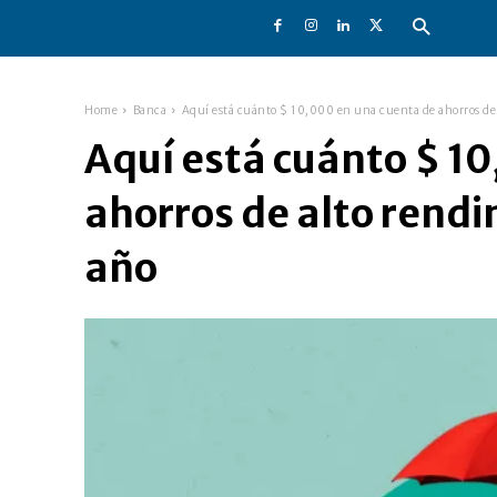
Home
Banca
Aquí está cuánto $ 10,000 en una cuenta de ahorros de a
Aquí está cuánto $ 1
ahorros de alto rendi
año