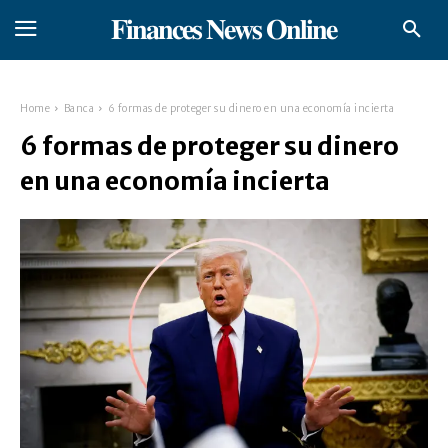
𝐅𝐢𝐧𝐚𝐧𝐜𝐞𝐬 𝐍𝐞𝐰𝐬 𝐎𝐧𝐥𝐢𝐧𝐞
Home
Banca
6 formas de proteger su dinero en una economía incierta
6 formas de proteger su dinero
en una economía incierta