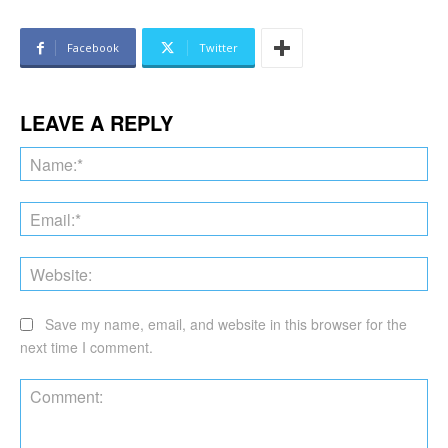
Facebook
Twitter
LEAVE A REPLY
Na
Ema
Web
Save my name, email, and website in this browser for the
next time I comment.