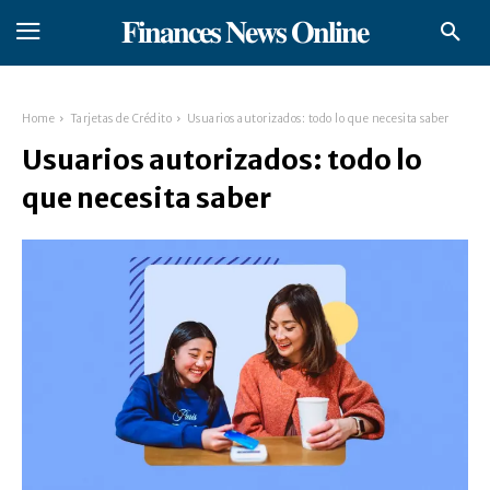
𝐅𝐢𝐧𝐚𝐧𝐜𝐞𝐬 𝐍𝐞𝐰𝐬 𝐎𝐧𝐥𝐢𝐧𝐞
Home
Tarjetas de Crédito
Usuarios autorizados: todo lo que necesita saber
Usuarios autorizados: todo lo
que necesita saber