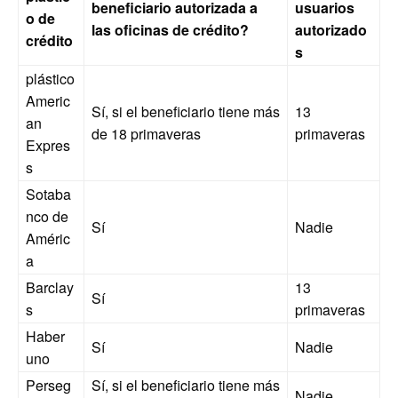
beneficiario autorizada a
usuarios
o de
las oficinas de crédito?
autorizado
crédito
s
plástico
Americ
Sí, si el beneficiario tiene más
13
an
de 18 primaveras
primaveras
Expres
s
Sotaba
nco de
Sí
Nadie
Améric
a
Barclay
13
Sí
s
primaveras
Haber
Sí
Nadie
uno
Perseg
Sí, si el beneficiario tiene más
Nadie