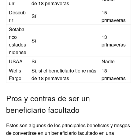
uir
de 18 primaveras
Descub
15
Sí
rir
primaveras
Sotaba
nco
13
Sí
estadou
primaveras
nidense
USAA
Sí
Nadie
Wells
Sí, si el beneficiario tiene más
18
Fargo
de 18 primaveras
primaveras
Pros y contras de ser un
beneficiario facultado
Estos son algunos de los principales beneficios y riesgos
de convertirse en un beneficiario facultado en una