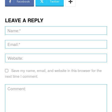
Facebook
Twitter
LEAVE A REPLY
Na
Ema
Web
Save my name, email, and website in this browser for the
next time I comment.