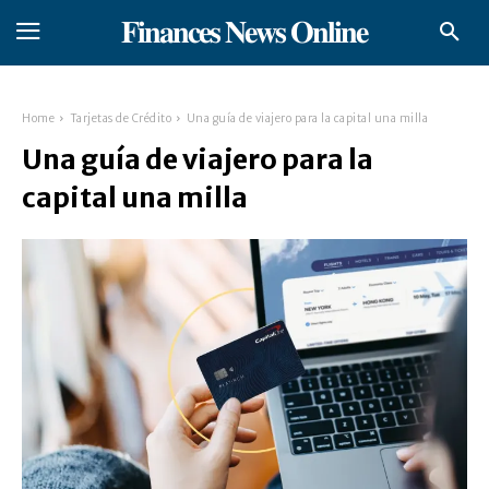
𝐅𝐢𝐧𝐚𝐧𝐜𝐞𝐬 𝐍𝐞𝐰𝐬 𝐎𝐧𝐥𝐢𝐧𝐞
Home
Tarjetas de Crédito
Una guía de viajero para la capital una milla
Una guía de viajero para la
capital una milla