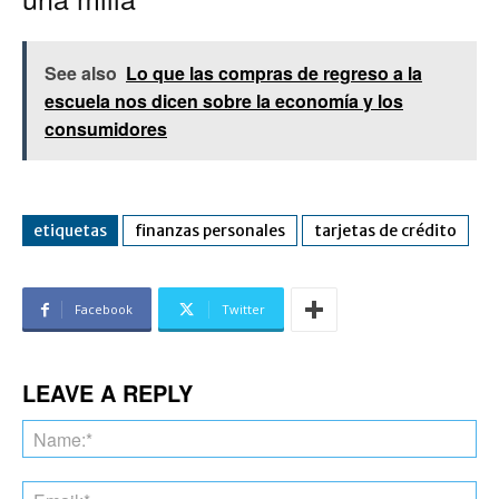
See also
Lo que las compras de regreso a la
escuela nos dicen sobre la economía y los
consumidores
etiquetas
finanzas personales
tarjetas de crédito
Facebook
Twitter
LEAVE A REPLY
Na
Ema