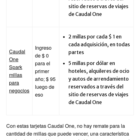
sitio de reservas de viajes
de Caudal One
2 millas por cada $ 1 en
cada adquisición, en todas
Ingreso
Caudal
partes
de $ 0
One
para el
5 millas por dólar en
Spark
primer
hoteles, alquileres de ocio
millas
año; $ 95
y autos de arrendamiento
para
luego de
reservados a través del
negocios
eso
sitio de reservas de viajes
de Caudal One
Con estas tarjetas Caudal One, no hay remate para la
cantidad de millas que puede vencer, una característica