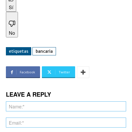
Sí
No
etiquetas
bancaria
Facebook
Twitter
LEAVE A REPLY
Na
Ema