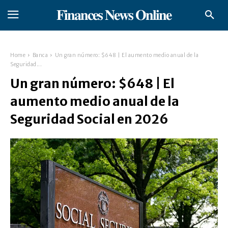
𝐅𝐢𝐧𝐚𝐧𝐜𝐞𝐬 𝐍𝐞𝐰𝐬 𝐎𝐧𝐥𝐢𝐧𝐞
Home
Banca
Un gran número: $648 | El aumento medio anual de la
Seguridad...
Un gran número: $648 | El
aumento medio anual de la
Seguridad Social en 2026