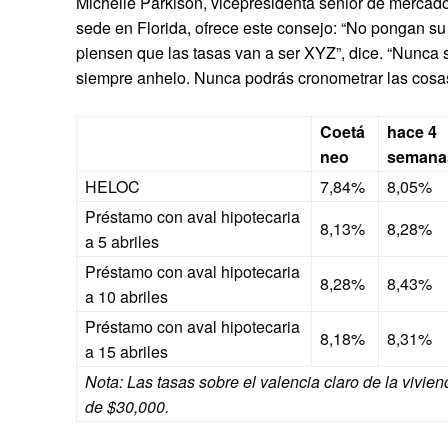
Michelle Parkison, vicepresidenta senior de mercad
sede en Florida, ofrece este consejo: “No pongan su
piensen que las tasas van a ser XYZ”, dice. “Nunca 
siempre anhelo. Nunca podrás cronometrar las cosa
Coetá
hace 4
neo
semana
HELOC
7,84%
8,05%
Préstamo con aval hipotecaria
8,13%
8,28%
a 5 abriles
Préstamo con aval hipotecaria
8,28%
8,43%
a 10 abriles
Préstamo con aval hipotecaria
8,18%
8,31%
a 15 abriles
Nota: Las tasas sobre el valencia claro de la vivi
de $30,000.