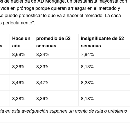
os de hacienda de AD Mortgage, un prestamista mayorista con
 vida en prórroga porque quieran arriesgar en el mercado y
se puede pronosticar lo que va a hacer el mercado. La casa
s perfectamente”.
Hace un
promedio de 52
insignificante de 52
s
año
semanas
semanas
8,69%
8,24%
7,84%
8,36%
8,33%
8,13%
8,46%
8,47%
8,28%
8,38%
8,39%
8,18%
enda en esta averiguación suponen un monto de ruta o préstamo