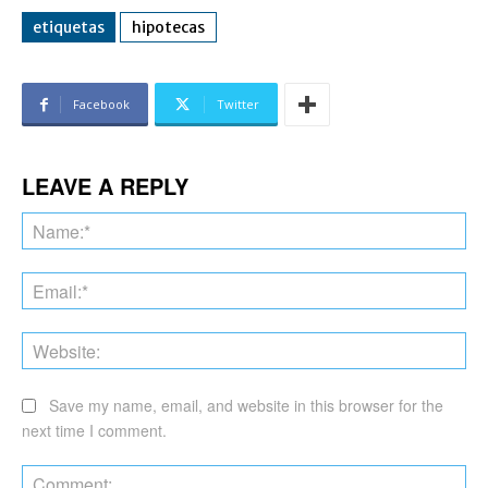
etiquetas
hipotecas
Facebook
Twitter
LEAVE A REPLY
Na
Ema
Web
Save my name, email, and website in this browser for the
next time I comment.