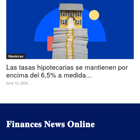
Hipotecas
Las tasas hipotecarias se mantienen por
encima del 6,5% a medida...
June 12, 2026
𝐅𝐢𝐧𝐚𝐧𝐜𝐞𝐬 𝐍𝐞𝐰𝐬 𝐎𝐧𝐥𝐢𝐧𝐞