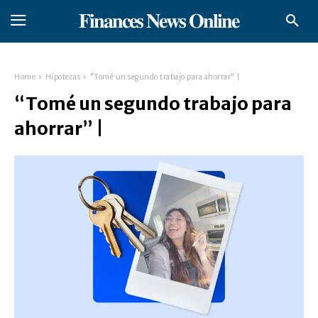
𝐅𝐢𝐧𝐚𝐧𝐜𝐞𝐬 𝐍𝐞𝐰𝐬 𝐎𝐧𝐥𝐢𝐧𝐞
Home
Hipotecas
"Tomé un segundo trabajo para ahorrar" |
“Tomé un segundo trabajo para
ahorrar” |