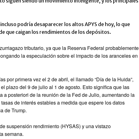
o siguen siendo un movimiento inteligente, y los principales
o, incluso podría desaparecer los altos APYS de hoy, lo que
e que caigan los rendimientos de los depósitos.
zurriagazo tributario, ya que la Reserva Federal probablemente
olongando la especulación sobre el impacto de los aranceles en
s por primera vez el 2 de abril, el llamado “Día de la Huida”,
l plazo del 9 de julio al 1 de agosto. Esto significa que las
a a posteriori de la reunión de la Fed de Julio, aumentando la
s tasas de interés estables a medida que espere los datos
ca de Trump.
al de suspensión rendimiento (HYSAS) y una vistazo
sta semana.