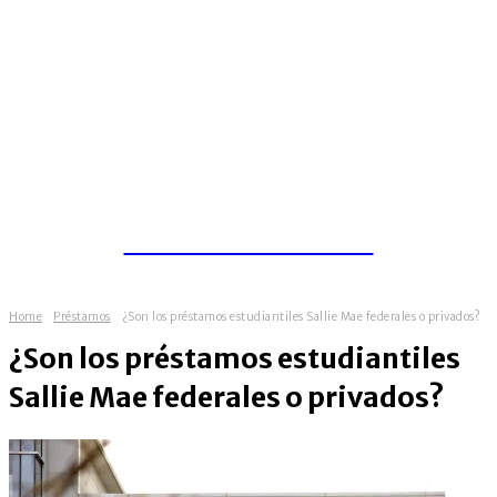
𝐅𝐢𝐧𝐚𝐧𝐜𝐞𝐬 𝐍𝐞𝐰𝐬 𝐎𝐧𝐥𝐢𝐧𝐞
Home
Préstamos
¿Son los préstamos estudiantiles Sallie Mae federales o privados?
¿Son los préstamos estudiantiles
Sallie Mae federales o privados?