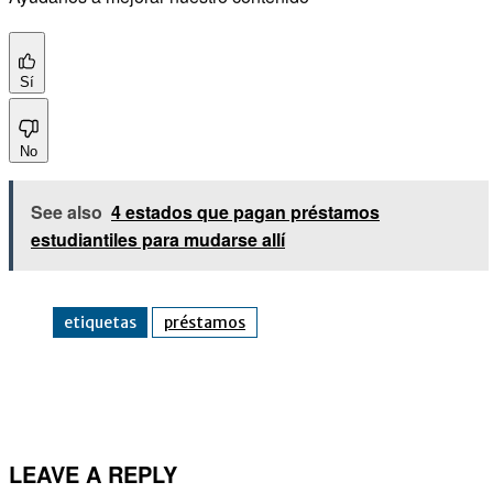
Sí
No
See also
4 estados que pagan préstamos
estudiantiles para mudarse allí
etiquetas
préstamos
Facebook
Twitter
Pinterest
WhatsApp
LEAVE A REPLY