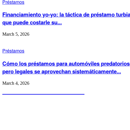
Préstamos
Financiamiento yo-yo: la táctica de préstamo turbi
que puede costarle su...
March 5, 2026
Préstamos
Cómo los préstamos para automóviles predatorios
pero legales se aprovechan sistemáticamente...
March 4, 2026
𝐅𝐢𝐧𝐚𝐧𝐜𝐞𝐬 𝐍𝐞𝐰𝐬 𝐎𝐧𝐥𝐢𝐧𝐞
En FinancesNewsOnline, creemos que el conocimiento financiero es la
clave para tomar decisiones inteligentes en un mundo en constante cambio.