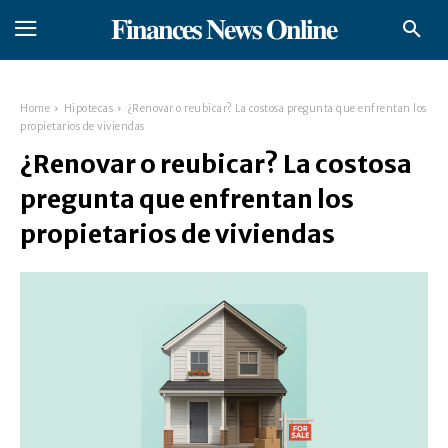
𝐅𝐢𝐧𝐚𝐧𝐜𝐞𝐬 𝐍𝐞𝐰𝐬 𝐎𝐧𝐥𝐢𝐧𝐞
Home
Hipotecas
¿Renovar o reubicar? La costosa pregunta que enfrentan los
propietarios de viviendas
¿Renovar o reubicar? La costosa
pregunta que enfrentan los
propietarios de viviendas